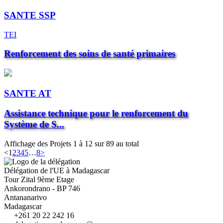
SANTE SSP
TEI
Renforcement des soins de santé primaires
SANTE AT
Assistance technique pour le renforcement du
Système de S...
Affichage des Projets 1 à 12 sur 89 au total
<
1
2
3
4
5
…
8
>
Délégation de l'UE à Madagascar
Tour Zital 9ème Etage
Ankorondrano - BP 746
Antananarivo
Madagascar
+261 20 22 242 16