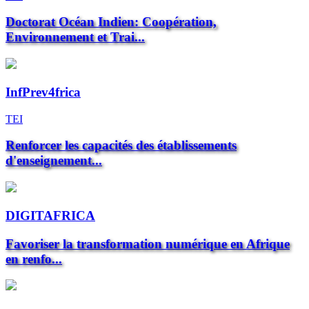
Doctorat Océan Indien: Coopération,
Environnement et Trai...
InfPrev4frica
TEI
Renforcer les capacités des établissements
d'enseignement...
DIGITAFRICA
Favoriser la transformation numérique en Afrique
en renfo...