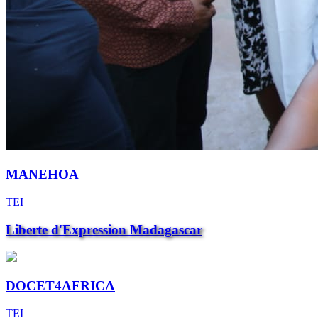
MANEHOA
TEI
Liberte d'Expression Madagascar
DOCET4AFRICA
TEI