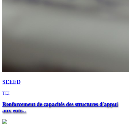
SEEED
TEI
Renforcement de capacités des structures d'appui
aux entr...