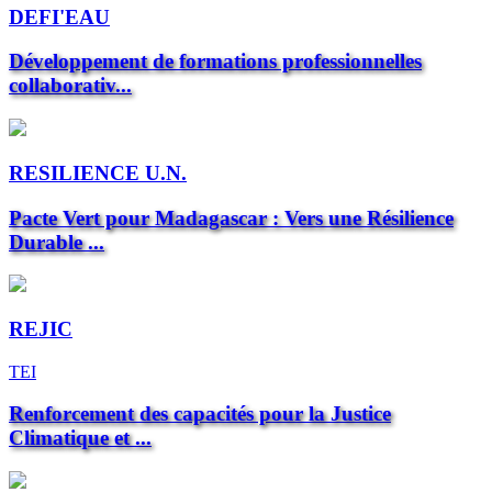
DEFI'EAU
Développement de formations professionnelles
collaborativ...
RESILIENCE U.N.
Pacte Vert pour Madagascar : Vers une Résilience
Durable ...
REJIC
TEI
Renforcement des capacités pour la Justice
Climatique et ...