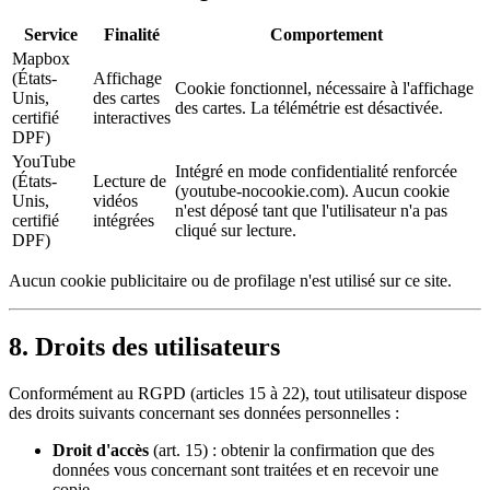
Service
Finalité
Comportement
Mapbox
(États-
Affichage
Cookie fonctionnel, nécessaire à l'affichage
Unis,
des cartes
des cartes. La télémétrie est désactivée.
certifié
interactives
DPF)
YouTube
Intégré en mode confidentialité renforcée
(États-
Lecture de
(youtube-nocookie.com). Aucun cookie
Unis,
vidéos
n'est déposé tant que l'utilisateur n'a pas
certifié
intégrées
cliqué sur lecture.
DPF)
Aucun cookie publicitaire ou de profilage n'est utilisé sur ce site.
8. Droits des utilisateurs
Conformément au RGPD (articles 15 à 22), tout utilisateur dispose
des droits suivants concernant ses données personnelles :
Droit d'accès
(art. 15) : obtenir la confirmation que des
données vous concernant sont traitées et en recevoir une
copie.