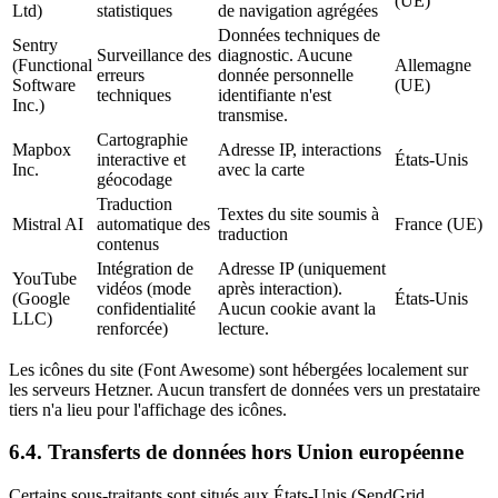
(UE)
Ltd)
statistiques
de navigation agrégées
Données techniques de
Sentry
Surveillance des
diagnostic. Aucune
(Functional
Allemagne
erreurs
donnée personnelle
Software
(UE)
techniques
identifiante n'est
Inc.)
transmise.
Cartographie
Mapbox
Adresse IP, interactions
interactive et
États-Unis
Inc.
avec la carte
géocodage
Traduction
Textes du site soumis à
Mistral AI
automatique des
France (UE)
traduction
contenus
Intégration de
Adresse IP (uniquement
YouTube
vidéos (mode
après interaction).
(Google
États-Unis
confidentialité
Aucun cookie avant la
LLC)
renforcée)
lecture.
Les icônes du site (Font Awesome) sont hébergées localement sur
les serveurs Hetzner. Aucun transfert de données vers un prestataire
tiers n'a lieu pour l'affichage des icônes.
6.4. Transferts de données hors Union européenne
Certains sous-traitants sont situés aux États-Unis (SendGrid,