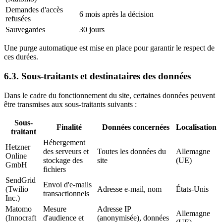
Demandes d'accès
6 mois après la décision
refusées
Sauvegardes
30 jours
Une purge automatique est mise en place pour garantir le respect de
ces durées.
6.3. Sous-traitants et destinataires des données
Dans le cadre du fonctionnement du site, certaines données peuvent
être transmises aux sous-traitants suivants :
Sous-
Finalité
Données concernées
Localisation
traitant
Hébergement
Hetzner
des serveurs et
Toutes les données du
Allemagne
Online
stockage des
site
(UE)
GmbH
fichiers
SendGrid
Envoi d'e-mails
(Twilio
Adresse e-mail, nom
États-Unis
transactionnels
Inc.)
Matomo
Mesure
Adresse IP
Allemagne
(Innocraft
d'audience et
(anonymisée), données