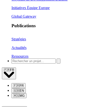
Initiatives Équipe Europe
Global Gateway
Publications
Stratégies
Actualités
Ressources
🇫🇷
FR
🇫🇷
FR
🇬🇧
EN
🇲🇬
MG