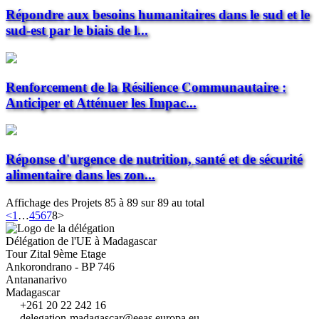
Répondre aux besoins humanitaires dans le sud et le
sud-est par le biais de l...
Renforcement de la Résilience Communautaire :
Anticiper et Atténuer les Impac...
Réponse d'urgence de nutrition, santé et de sécurité
alimentaire dans les zon...
Affichage des Projets 85 à 89 sur 89 au total
<
1
…
4
5
6
7
8
>
Délégation de l'UE à Madagascar
Tour Zital 9ème Etage
Ankorondrano - BP 746
Antananarivo
Madagascar
+261 20 22 242 16
delegation-madagascar@eeas.europa.eu