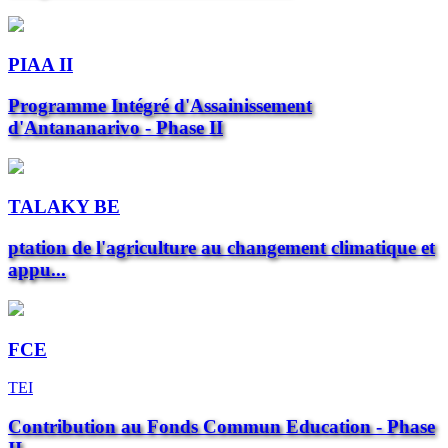
PIAA II
Programme Intégré d'Assainissement
d'Antananarivo - Phase II
TALAKY BE
ptation de l'agriculture au changement climatique et
appu...
FCE
TEI
Contribution au Fonds Commun Education - Phase