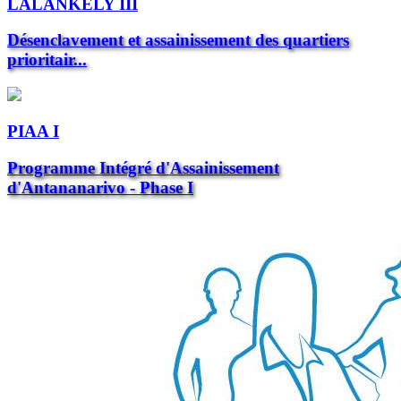
LALANKELY III
Désenclavement et assainissement des quartiers
prioritair...
PIAA I
Programme Intégré d'Assainissement
d'Antananarivo - Phase I