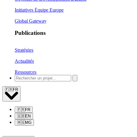
Initiatives Équipe Europe
Global Gateway
Publications
Stratégies
Actualités
Ressources
🇫🇷
FR
🇫🇷
FR
🇬🇧
EN
🇲🇬
MG