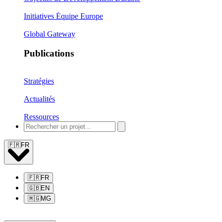
Initiatives Équipe Europe
Global Gateway
Publications
Stratégies
Actualités
Ressources
🇫🇷
FR
🇫🇷
FR
🇬🇧
EN
🇲🇬
MG