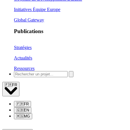
Initiatives Équipe Europe
Global Gateway
Publications
Stratégies
Actualités
Ressources
🇫🇷
FR
🇫🇷
FR
🇬🇧
EN
🇲🇬
MG