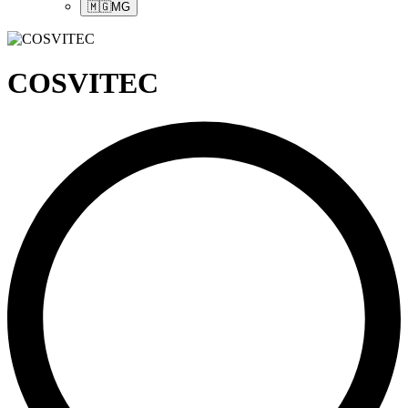
🇲🇬
MG
COSVITEC