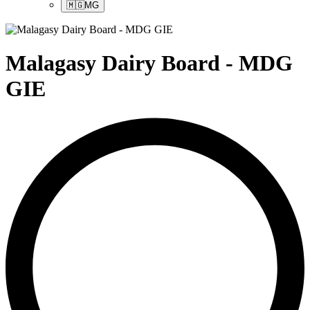
🇲🇬
MG
Malagasy Dairy Board - MDG
GIE