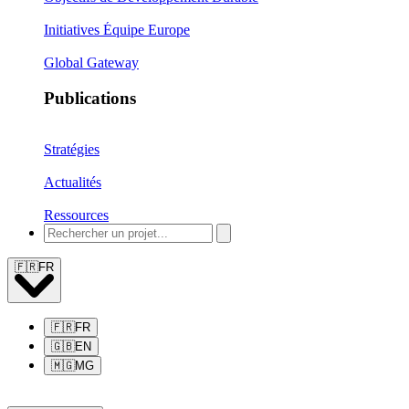
Initiatives Équipe Europe
Global Gateway
Publications
Stratégies
Actualités
Ressources
🇫🇷
FR
🇫🇷
FR
🇬🇧
EN
🇲🇬
MG