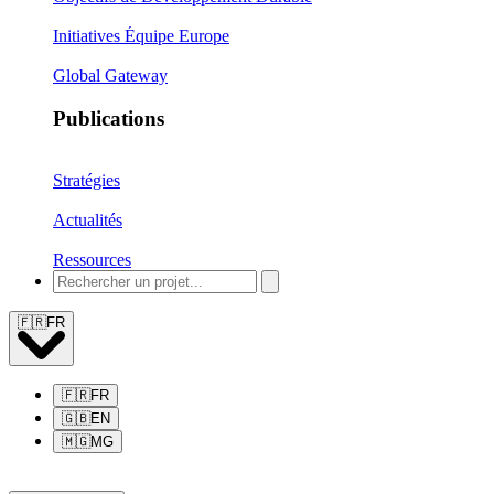
Initiatives Équipe Europe
Global Gateway
Publications
Stratégies
Actualités
Ressources
🇫🇷
FR
🇫🇷
FR
🇬🇧
EN
🇲🇬
MG