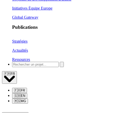
Initiatives Équipe Europe
Global Gateway
Publications
Stratégies
Actualités
Ressources
🇫🇷
FR
🇫🇷
FR
🇬🇧
EN
🇲🇬
MG