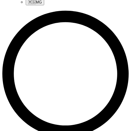
🇲🇬
MG