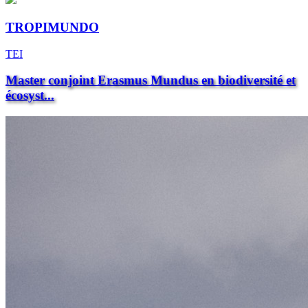
TROPIMUNDO
TEI
Master conjoint Erasmus Mundus en biodiversité et
écosyst...