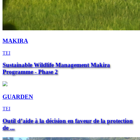
MAKIRA
TEI
Sustainable Wildlife Management Makira
Programme - Phase 2
GUARDEN
TEI
Outil d’aide à la décision en faveur de la protection
de ...