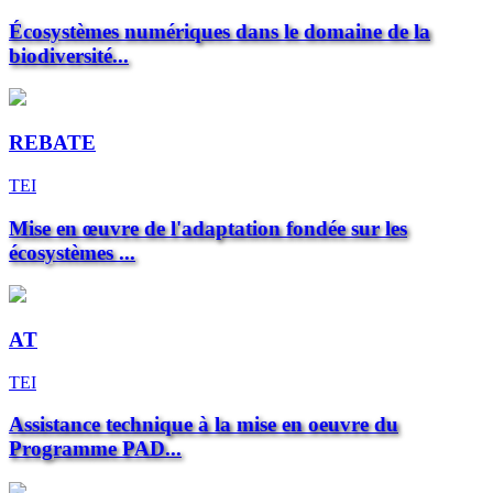
Écosystèmes numériques dans le domaine de la
biodiversité...
REBATE
TEI
Mise en œuvre de l'adaptation fondée sur les
écosystèmes ...
AT
TEI
Assistance technique à la mise en oeuvre du
Programme PAD...