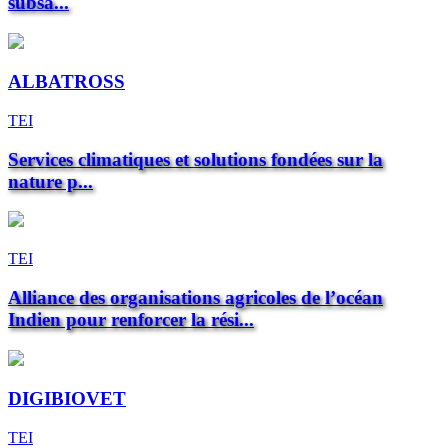
subsa...
ALBATROSS
TEI
Services climatiques et solutions fondées sur la
nature p...
TEI
Alliance des organisations agricoles de l’océan
Indien pour renforcer la rési...
DIGIBIOVET
TEI