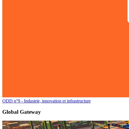
ODD n°9 - Industrie, innovation et infrastructure
Global Gateway