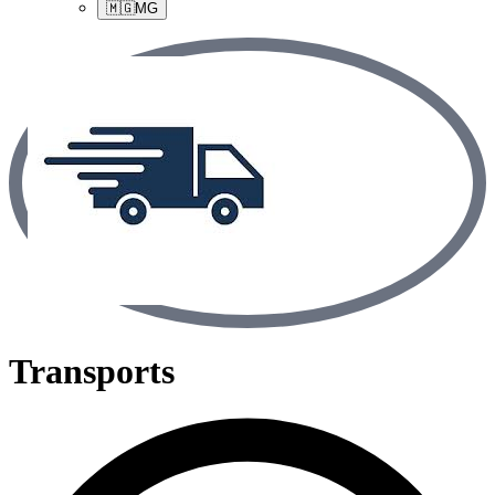
🇲🇬
MG
Transports