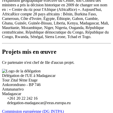
l'expansion géographique effective du Centre, son Conseil des
ministres a pris la décision historique en 2009 de changer son nom
en : « Centre du riz pour l'Afrique (AfricaRice) ». Aujourd'hui,
AfricaRice compte 28 pays africains : Bénin, Burkina Faso,
Cameroun, Côte d'Ivoire, Égypte, Éthiopie, Gabon, Gambie,
Ghana, Guinée, Guinée-Bissau, Liberia, Kenya, Madagascar, Mali,
Mauritanie, Mozambique, Niger, Nigeria, Ouganda, République
centrafricaine, République démocratique du Congo, République du
Congo, Rwanda, Sénégal, Sierra Leone, Tchad et Togo.
Projets mis en œuvre
Ce partenaire n'est chef de file d'aucun projet.
Délégation de l'UE à Madagascar
Tour Zital 9ème Etage
Ankorondrano - BP 746
Antananarivo
Madagascar
+261 20 22 242 16
delegation-madagascar@eeas.europa.eu
Commission européenne (DG INTPA)