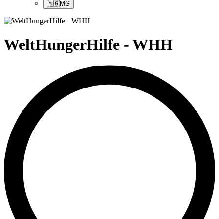
🇲🇬
MG
WeltHungerHilfe - WHH