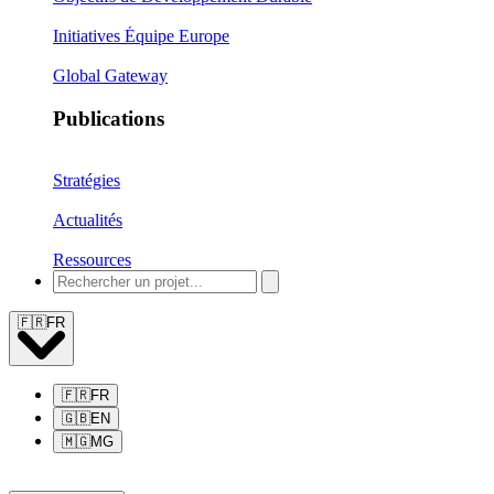
Initiatives Équipe Europe
Global Gateway
Publications
Stratégies
Actualités
Ressources
🇫🇷
FR
🇫🇷
FR
🇬🇧
EN
🇲🇬
MG