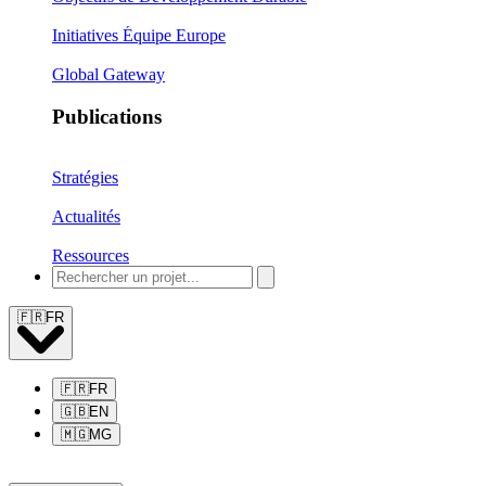
Initiatives Équipe Europe
Global Gateway
Publications
Stratégies
Actualités
Ressources
🇫🇷
FR
🇫🇷
FR
🇬🇧
EN
🇲🇬
MG