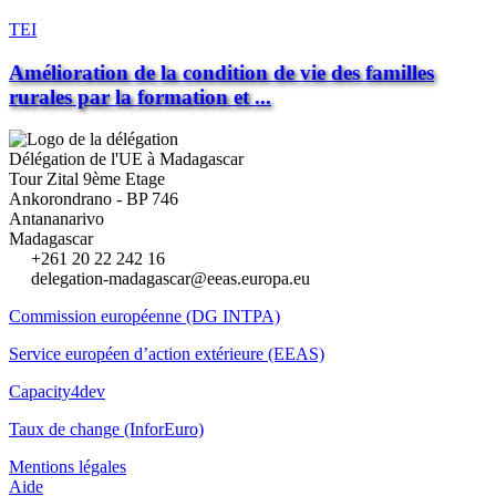
TEI
Amélioration de la condition de vie des familles
rurales par la formation et ...
Délégation de l'UE à Madagascar
Tour Zital 9ème Etage
Ankorondrano - BP 746
Antananarivo
Madagascar
+261 20 22 242 16
delegation-madagascar@eeas.europa.eu
Commission européenne (DG INTPA)
Service européen d’action extérieure (EEAS)
Capacity4dev
Taux de change (InforEuro)
Mentions légales
Aide