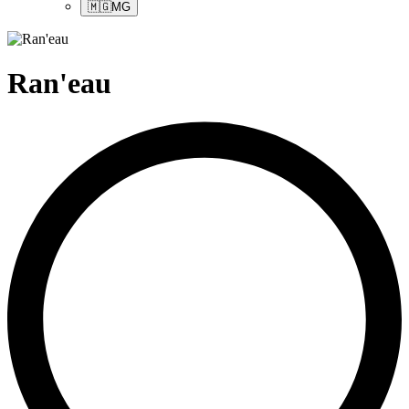
🇲🇬
MG
Ran'eau