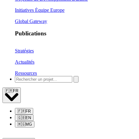
Initiatives Équipe Europe
Global Gateway
Publications
Stratégies
Actualités
Ressources
🇫🇷
FR
🇫🇷
FR
🇬🇧
EN
🇲🇬
MG