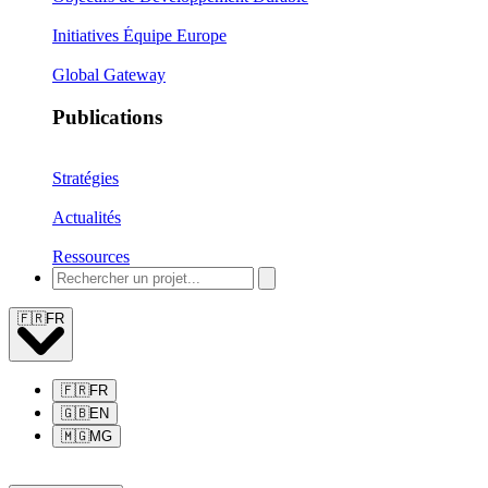
Initiatives Équipe Europe
Global Gateway
Publications
Stratégies
Actualités
Ressources
🇫🇷
FR
🇫🇷
FR
🇬🇧
EN
🇲🇬
MG