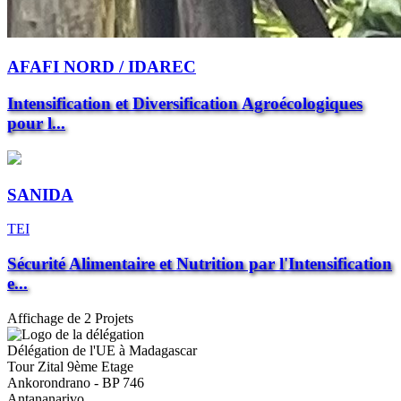
AFAFI NORD / IDAREC
Intensification et Diversification Agroécologiques
pour l...
SANIDA
TEI
Sécurité Alimentaire et Nutrition par l'Intensification
e...
Affichage de 2 Projets
Délégation de l'UE à Madagascar
Tour Zital 9ème Etage
Ankorondrano - BP 746
Antananarivo