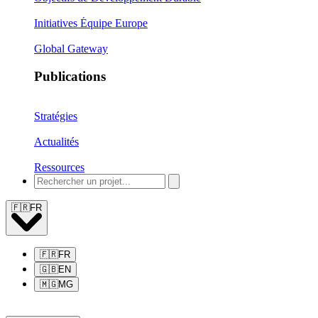
Initiatives Équipe Europe
Global Gateway
Publications
Stratégies
Actualités
Ressources
🇫🇷
FR
🇫🇷
FR
🇬🇧
EN
🇲🇬
MG