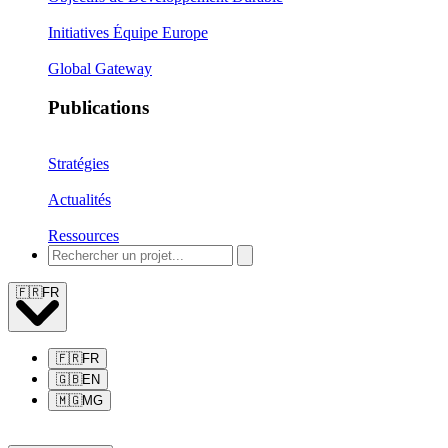
Initiatives Équipe Europe
Global Gateway
Publications
Stratégies
Actualités
Ressources
🇫🇷
FR
🇫🇷
FR
🇬🇧
EN
🇲🇬
MG