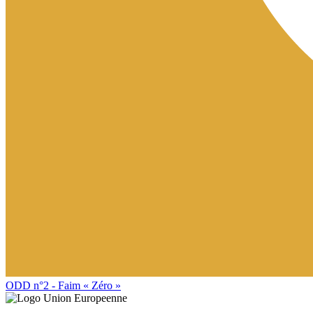
ODD n°2 - Faim « Zéro »